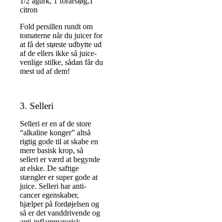
1/2 agurk, 1 forårsløg,1
citron
Fold persillen rundt om
tomaterne når du juicer for
at få det største udbytte ud
af de ellers ikke så juice-
venlige stilke, sådan får du
mest ud af dem!
3. Selleri
Selleri er en af de store
“alkaline konger” altså
rigtig gode til at skabe en
mere basisk krop, så
selleri er værd at begynde
at elske. De saftige
stængler er super gode at
juice. Selleri har anti-
cancer egenskaber,
hjælper på fordøjelsen og
så er det vanddrivende og
anti-inflammatorisk.