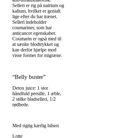
Selleri er rig på natrium og
kalium, hvilket er genialt
lige efter du har trænet.
Selleri indeholder
coumariner, som har
anticancer egenskaber.
Coumarin er også med til
at sænke blodtrykket og
kan derfor hjælpe mod
visse former for migræne.
“Belly buster”
Detox juice: 1 stor
håndfuld persille, 1 æble,
2 stilke bladselleri, 1/2
rødbede.
Med rigtig kærlig hilsen
Lotte