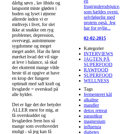
en
dårlig søvn , lav libido og
frugt/gulerodsjuice,
langsomt miste gløden i
som hældes oveni.
huden og lyset i øjnene
selvfølgelig med
allerede inden vi er
protein også. Jeg
midtvejs i livet, for slet
har for nylig...
ikke at snakke om ryg
problemer, depression,
02-02-2015
overvægt, autoimmune
sygdomme og meget
Kategorier
meget andet. Har du først
INTERVIEWS
mærket hvad det vil sige
JAGTEN PÅ
at leve i balance, så skal
SUPERFOOD
der ekstremt mange vilde
RAWFOOD
heste til at opgive at have
SUPERFOOD
en krop der fungere
WELLNESS
optimalt med saft kraft og
Tags
livsglæde = overskud på
fermenteret kål
alle hylder.
alkaline
Det er lige det der betyder
mandler
ALLER mest for mig, at
detox retreat
få overskuddet og
parasitkur
livsglæden frem hos så
magnesium
mange som overhovedet
influenza
muligt - så jeg kan få
diabetes