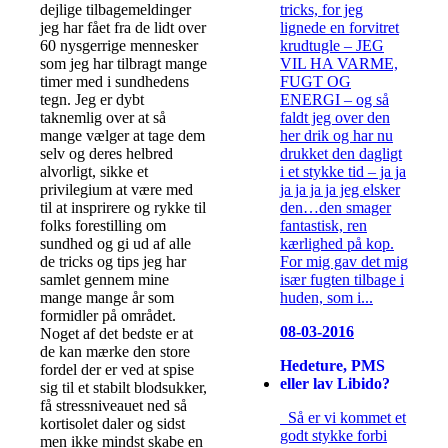
tricks, for jeg
dejlige tilbagemeldinger
lignede en forvitret
jeg har fået fra de lidt over
krudtugle – JEG
60 nysgerrige mennesker
VIL HA VARME,
som jeg har tilbragt mange
FUGT OG
timer med i sundhedens
ENERGI – og så
tegn. Jeg er dybt
faldt jeg over den
taknemlig over at så
her drik og har nu
mange vælger at tage dem
drukket den dagligt
selv og deres helbred
i et stykke tid – ja ja
alvorligt, sikke et
ja ja ja ja jeg elsker
privilegium at være med
den…den smager
til at insprirere og rykke til
fantastisk, ren
folks forestilling om
kærlighed på kop.
sundhed og gi ud af alle
For mig gav det mig
de tricks og tips jeg har
især fugten tilbage i
samlet gennem mine
huden, som i...
mange mange år som
formidler på området.
08-03-2016
Noget af det bedste er at
de kan mærke den store
Hedeture, PMS
fordel der er ved at spise
eller lav Libido?
sig til et stabilt blodsukker,
få stressniveauet ned så
Så er vi kommet et
kortisolet daler og sidst
godt stykke forbi
men ikke mindst skabe en