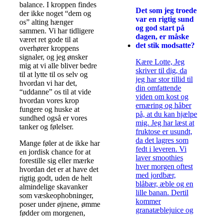
balance. I kroppen findes
Det som jeg troede
der ikke noget “dem og
var en rigtig sund
os” alting hænger
og god start på
sammen. Vi har tidligere
dagen, er måske
været ret gode til at
det stik modsatte?
overhører kroppens
signaler, og jeg ønsker
Kære Lotte, Jeg
mig at vi alle bliver bedre
skriver til dig, da
til at lytte til os selv og
jeg har stor tillid til
hvordan vi har det,
din omfattende
“uddanne” os til at vide
viden om kost og
hvordan vores krop
ernæring og håber
fungere og huske at
på, at du kan hjælpe
sundhed også er vores
mig. Jeg har læst at
tanker og følelser.
fruktose er usundt,
da det lagres som
Mange føler at de ikke har
fedt i leveren. Vi
en jordisk chance for at
laver smoothies
forestille sig eller mærke
hver morgen oftest
hvordan det er at have det
med jordbær,
rigtig godt, uden de helt
blåbær, æble og en
almindelige skavanker
lille banan. Dertil
som væskeophobninger,
kommer
poser under øjnene, ømme
granatæblejuice og
fødder om morgenen,