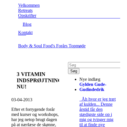
Velkommen
Retreats
Opskrifter
Blog
Kontakt
Body & Soul Food's Forårs Topmøde
3 VITAMIN
Nye indlæg
INDSPRØJTNINGER
Gylden Gude-
NU!
Gudindedrik
Åh hvor er jeg træt
03-04-2013
af kulden... Denne
årstid får den
Efter et forrygende forår
stædigste side op i
med kurser og workshops,
mig og tvinger mig
har jeg netop brugt dagen
til at finde nye
på at nærlæse de skønne,