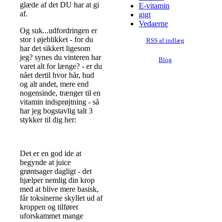
glæde af det DU har at gi
E-vitamin
af.
gigt
Vedaerne
Og suk...udfordringen er
stor i øjeblikket - for du
RSS af indlæg
har det sikkert ligesom
jeg? synes du vinteren har
Blog
varet alt for længe? - er du
nået dertil hvor hår, hud
og alt andet, mere end
nogensinde, trænger til en
vitamin indsprøjtning - så
har jeg bogstavlig talt 3
stykker til dig her:
Det er en god ide at
begynde at juice
grøntsager dagligt - det
hjælper nemlig din krop
med at blive mere basisk,
får toksinerne skyllet ud af
kroppen og tilfører
uforskammet mange