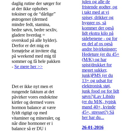
julen og alle de
daglig rutine der sørger for
fristende godter, og
at der ikke ophobes
i takt med at vi
toksiner og de “dårlige”
spiser, drikker og
østrogener (dermed
hygger os, så
mindre fedt, stamina,
kommer der også
bedre søvn, bedre sexliv,
lidt ekstra kilo på
gladere hverdag =
sidebenene - og for
overskud på alle hylder).
en del af os også
Derfor er det mig en
andre bivirkninger:
fornøjelse at invitere dig
Hedeture (er du 45+
på weekend med mig til
(M/K) og har
sommer og få hele pakken
spist/drukket for
-
Se mere her >>
meget sukker,
junk)PMS (er du
13+ og udsat for
elektronisk støj,
Det er ikke nyt men et
junk food og for lidt
rungende faktum at det
søvn?)Lav Libido
påvirker vores endokrine
(er du M/K, typisk
kirtler og dermed vores
mand 40+, kvinde
hormon balance at være
45+, stresset?) Så
fyldt rigtigt op med
her har du...
vitaminer og mineraler, og
når dine hormoner er i
26-01-2016
balance så er DU i