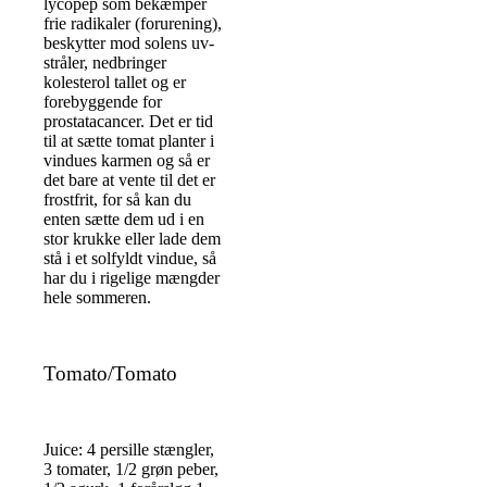
lycopep som bekæmper
frie radikaler (forurening),
beskytter mod solens uv-
stråler, nedbringer
kolesterol tallet og er
forebyggende for
prostatacancer. Det er tid
til at sætte tomat planter i
vindues karmen og så er
det bare at vente til det er
frostfrit, for så kan du
enten sætte dem ud i en
stor krukke eller lade dem
stå i et solfyldt vindue, så
har du i rigelige mængder
hele sommeren.
Tomato/Tomato
Juice: 4 persille stængler,
3 tomater, 1/2 grøn peber,