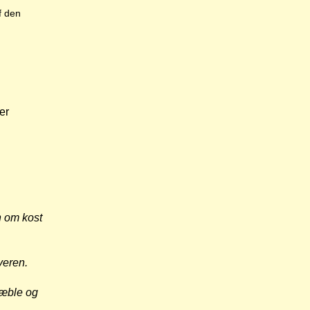
f den
er
en om kost
veren.
 æble og