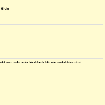
til din
ustet mave
madpyramide
Mandelmælk
lotte voigt arnsted
detox retreat