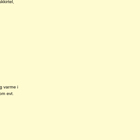
kkirtel,
g varme i
om evt.