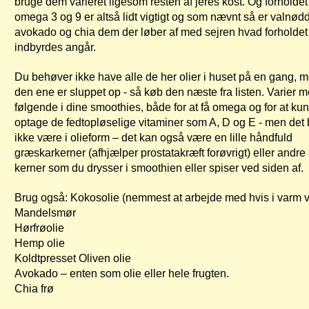
bruge dem varieret ligesom resten af jeres kost. Og forholde
omega 3 og 9 er altså lidt vigtigt og som nævnt så er valnødd
avokado og chia dem der løber af med sejren hvad forholdet
indbyrdes angår.
Du behøver ikke have alle de her olier i huset på en gang, 
den ene er sluppet op - så køb den næste fra listen. Varier 
følgende i dine smoothies, både for at få omega og for at ku
optage de fedtopløselige vitaminer som A, D og E - men det
ikke være i olieform – det kan også være en lille håndfuld
græskarkerner (afhjælper prostatakræft forøvrigt) eller andre
kerner som du drysser i smoothien eller spiser ved siden af.
Brug også: Kokosolie (nemmest at arbejde med hvis i varm
Mandelsmør
Hørfrøolie
Hemp olie
Koldtpresset Oliven olie
Avokado – enten som olie eller hele frugten.
Chia frø