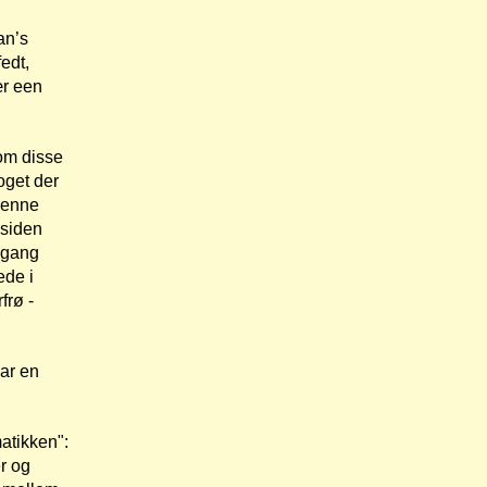
an’s
edt,
ær een
om disse
noget der
 Denne
 siden
engang
ede i
frø -
har en
atikken":
er og