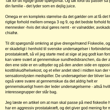
Tak for dit rigtige gode spørgsmål. Og tak fordi du passer så
din familie - det lyder som en dejlig juice.
Omega er en kompleks størrelse da det gælder om at få det h
rigtige forhold mellem omega 3 og 9, og det bedste forhold fo
mennesker -hvis det skal gøres nemt - er valnødder, avokado
chiafrø.
Til dit spørgsmål omkring at give drenge/mænd Fiskeolie, o
er skadeligt i henhold til svenske undersøgelser i forbindel
prostatakræft, så vil jeg starte med at sige at jeg godt kan for
kan være svært at gennemskue sundhedsbranchen, da der al
den ene side er en udbyder og på den anden side en oppositi
kosttilskud/helsekost, og et eller andet sted i midten kan der
sensationslysten medspiller. De undersøgelser der bliver la
også være svære at gennemskue da det aldrig helt er
gennemskueligt hvem der leder undersøgelserne - altså hvil
interessegrupper der står bag.
Jeg læste en artikel om at man skal passe på med fiskeolie 
har en aggressiv prostatakræft, og det giver god mening for m