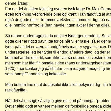
denne årsag:
For en del år siden faldt jeg over en tysk læge Dr. Max Germ
egen forskning vedrørende olier og kræft. Han fandt ud af at f
også de gode olier - fremmer væksten af tumorer - lige på n
olie, nemlig hørfrøolie (han havde ingen aktier i denne olie).
Så denne undersøgelse du omtaler lyder genkendelig. Selv
gode olier er rigtig gavnlige for os når vi er raske, så er der 
tyder på at det er værd at undgå hvis man er syg af cancer.
undersøgelse jeg hentyder til er dog af ældre dato, og der er
kommet andre olier til, som ikke var så udbredte i vesten d
men som har fået fin omtale siden (hans undersøgelser start
1920) - her tænker jeg på chiafrø, som reagerer meget lig hør
samt hamp/Cannabis og kokosolie.
Men bottom line er at du absolut ikke skal bekymre dig - du 
rask familie.
Når det så er sagt, så vil jeg give mit bud på omega "problem
Det er altid godt at variere mellem de forskellige omega kild