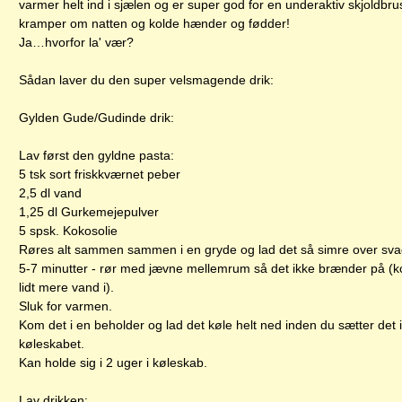
varmer helt ind i sjælen og er super god for en underaktiv skjoldbrus
kramper om natten og kolde hænder og fødder!
Ja…hvorfor la' vær?
Sådan laver du den super velsmagende drik:
Gylden Gude/Gudinde drik:
Lav først den gyldne pasta:
5 tsk sort friskkværnet peber
2,5 dl vand
1,25 dl Gurkemejepulver
5 spsk. Kokosolie
Røres alt sammen sammen i en gryde og lad det så simre over sva
5-7 minutter - rør med jævne mellemrum så det ikke brænder på (k
lidt mere vand i).
Sluk for varmen.
Kom det i en beholder og lad det køle helt ned inden du sætter det i
køleskabet.
Kan holde sig i 2 uger i køleskab.
Lav drikken: