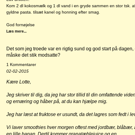
Kom 2 dl kokosmælk og 1 dl vand i en gryde sammen en stor tsk. a
gyldne pasta. tilsæt kanel og honning efter smag.
God fornøjelse
Læs mere...
Det som jeg troede var en rigtig sund og god start på dagen, 
måske det stik modsatte?
1 Kommentarer
02-02-2015
Kære Lotte,
Jeg skriver til dig, da jeg har stor tillid til din omfattende vid
og ernæring og håber på, at du kan hjælpe mig.
Jeg har læst at fruktose er usundt, da det lagres som fedt i le
Vi laver smoothies hver morgen oftest med jordbær, blåbær,
en lille banan. Dertil kommer granatæblejuice og en