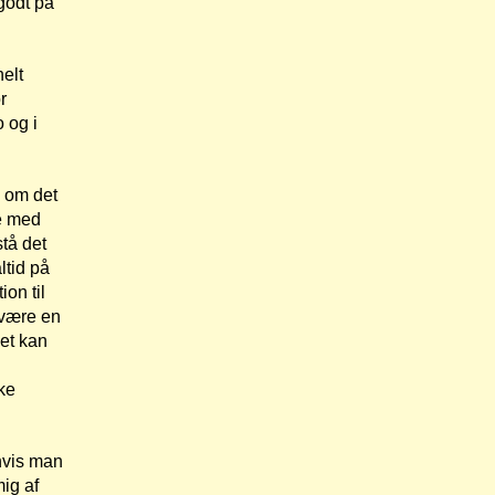
 godt på
elt
r
 og i
g om det
se med
stå det
tid på
on til
 være en
vet kan
ke
hvis man
ig af