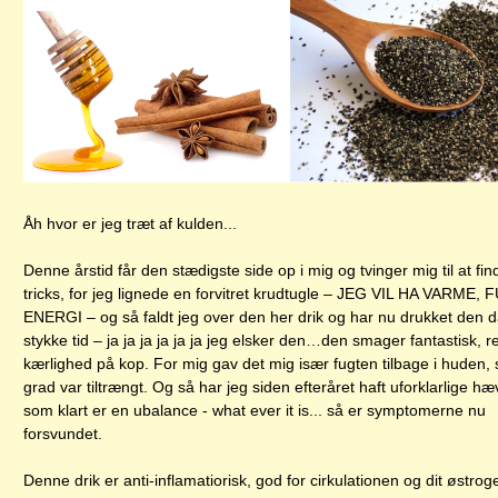
Åh hvor er jeg træt af kulden...
Denne årstid får den stædigste side op i mig og tvinger mig til at fi
tricks, for jeg lignede en forvitret krudtugle – JEG VIL HA VARME
ENERGI – og så faldt jeg over den her drik og har nu drukket den dag
stykke tid – ja ja ja ja ja ja jeg elsker den…den smager fantastisk, r
kærlighed på kop. For mig gav det mig især fugten tilbage i huden, 
grad var tiltrængt. Og så har jeg siden efteråret haft uforklarlige h
som klart er en ubalance - what ever it is... så er symptomerne nu
forsvundet.
Denne drik er anti-inflamatiorisk, god for cirkulationen og dit østrog