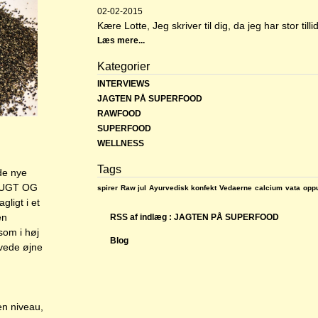
02-02-2015
Kære Lotte, Jeg skriver til dig, da jeg har stor tillid 
Læs mere...
Kategorier
INTERVIEWS
JAGTEN PÅ SUPERFOOD
RAWFOOD
SUPERFOOD
WELLNESS
Tags
nde nye
, FUGT OG
spirer
Raw jul
Ayurvedisk konfekt
Vedaerne
calcium
vata
opp
ligt i et
en
RSS af indlæg : JAGTEN PÅ SUPERFOOD
som i høj
Blog
ævede øjne
en niveau,