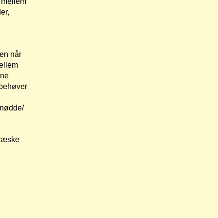
t mellem
er,
men når
mellem
nne
 behøver
 nødde/
 væske