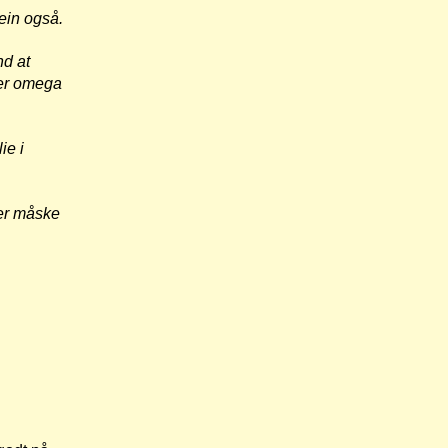
ein også.
nd at
der omega
ie i
 er måske