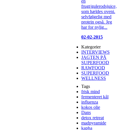
en
frugt/gulerodsjuice,
som hældes oveni.
selvfølgelig med
protein også. Jeg
har for nylig...
02-02-2015
Kategorier
INTERVIEWS
JAGTEN PÅ
SUPERFOOD
RAWFOOD
SUPERFOOD
WELLNESS
Tags
frisk mind
fermenteret kål
influenza
kokos olie
Dans
detox retreat
madpyramide
kapha