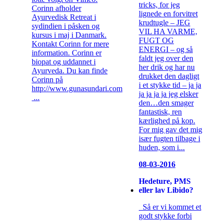
tricks, for jeg
Corinn afholder
lignede en forvitret
Ayurvedisk Retreat i
krudtugle – JEG
sydindien i påsken og
VIL HA VARME,
kursus i maj i Danmark.
FUGT OG
Kontakt Corinn for mere
ENERGI – og så
information. Corinn er
faldt jeg over den
biopat og uddannet i
her drik og har nu
Ayurveda. Du kan finde
drukket den dagligt
Corinn på
i et stykke tid – ja ja
http://www.gunasundari.com
ja ja ja ja jeg elsker
...
den…den smager
fantastisk, ren
kærlighed på kop.
For mig gav det mig
især fugten tilbage i
huden, som i...
08-03-2016
Hedeture, PMS
eller lav Libido?
Så er vi kommet et
godt stykke forbi