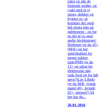
julen og alle de
fristende godter, og
i takt med at vi
spiser, drikker og
hygger os, så
kommer der også
lidt ekstra kilo på
sidebenene - og for
en del af os også
andre bivirkninger:
Hedeture (er du 45+
(M/K) og har
spist/drukket for
meget sukker,
junk)PMS (er du
13+ og udsat for
elektronisk støj,
junk food og for lidt
søvn?)Lav Libido
(er du M/K, typisk
mand 40+, kvinde
45+, stresset?) Så
her har du...
26-01-2016