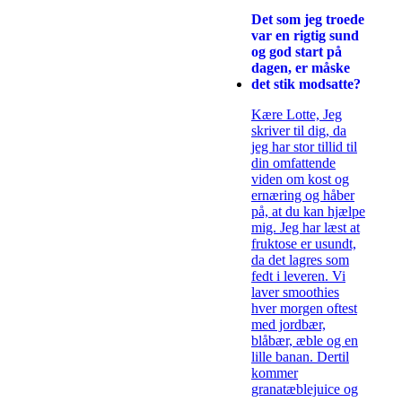
Det som jeg troede
var en rigtig sund
og god start på
dagen, er måske
det stik modsatte?
Kære Lotte, Jeg
skriver til dig, da
jeg har stor tillid til
din omfattende
viden om kost og
ernæring og håber
på, at du kan hjælpe
mig. Jeg har læst at
fruktose er usundt,
da det lagres som
fedt i leveren. Vi
laver smoothies
hver morgen oftest
med jordbær,
blåbær, æble og en
lille banan. Dertil
kommer
granatæblejuice og