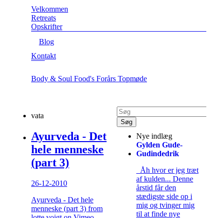
Velkommen
Retreats
Opskrifter
Blog
Kontakt
Body & Soul Food's Forårs Topmøde
vata
Ayurveda - Det
Nye indlæg
Gylden Gude-
hele menneske
Gudindedrik
(part 3)
Åh hvor er jeg træt
af kulden... Denne
26-12-2010
årstid får den
stædigste side op i
Ayurveda - Det hele
mig og tvinger mig
menneske (part 3) from
til at finde nye
lotte voigt on Vimeo.